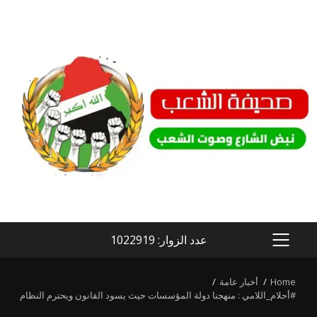
Ski
t
conten
عدد الزوار: 1022919
PRIMARY
MENU
Home
أخبار عامة
#أحلام_اللامي : منهجنا دولة المؤسسات حيث يسود القانون ويحترم النظام