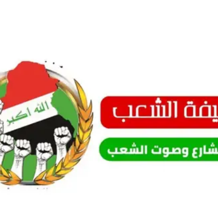
Ski
t
conten