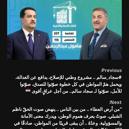
Continue
Previous:
#سجاد_سالم .. مشروع وطني للإصلاح، يدافع عن العدالة،
Reading
ويحمل همّ المواطن في كل خطوة صوّتوا للصدق، صوّتوا
للأمل، صوّتوا لـ سجاد سالم.. من أجل عراقٍ أقوى
Next:
“من أرض العطاء .. من بين الناس .. ينهض صوت الحقّ ناظم
الشبلي. صوتٌ يعرف هموم الوطن، ويدرك معنى الأمانة
والمسؤولية. وعدُهُ .. أن يبقى قريبًا من المواطن، صادقًا في