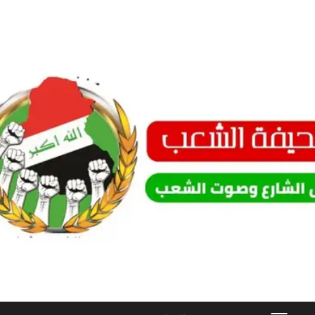
Ski
t
conten