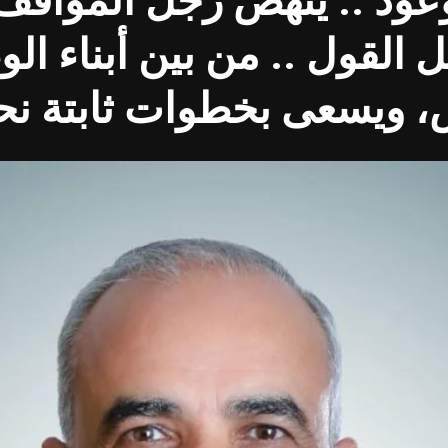
وعود .. ينهض رجلُ المواقف
ل القول .. من بين أبناء ا
اس، ويسعى بخطوات ثابتة نحو