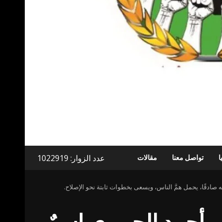
عدد الزوار: 1022919
ا
تواصل معنا
مقالات
 صادقًا، يحمل همَّ الناس، ويسعى بخطوات ثابتة نحو الإصلاح.