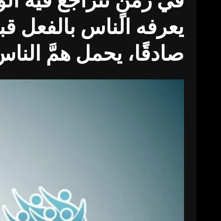
في زمنٍ تتراجع فيه ال
يعرفه الناس بالفعل قب
صادقًا، يحمل همَّ الن