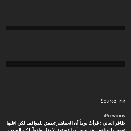
تخطي
إلى
المحتوى
P
o
s
t
Source link
n
C
Previous:
a
o
ظافر العاني : ‏قرأتُ يوماً أن الجماهير تصفق للمواقف لكن اغلبها
تصوت للمنافع .. في حين أن التصفيق لا يغيّر واقعاً، لكن الصوت