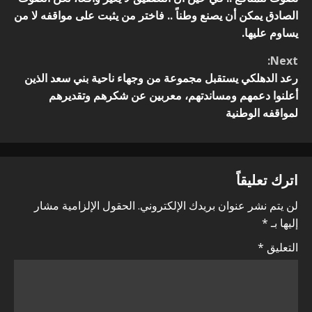
v
n
الصادق يمكن أن يصنع وطناً .. فاختر من يثبت على مواقفه لا من
i
يساوم عليها.
t
g
Next:
i
رعد الدهلكي يستقبل مجموعة من وجهاء ناحية بني سعد الذين
a
أعلنوا دعمهم ومساندتهم، معربين عن شكرهم وتقديرهم
n
t
لمواقفه الوطنية
u
i
e
o
اترك تعليقاً
R
n
لن يتم نشر عنوان بريدك الإلكتروني.
الحقول الإلزامية مشار
e
إليها بـ
*
a
التعليق
*
d
i