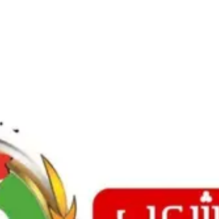
Ski
t
conten