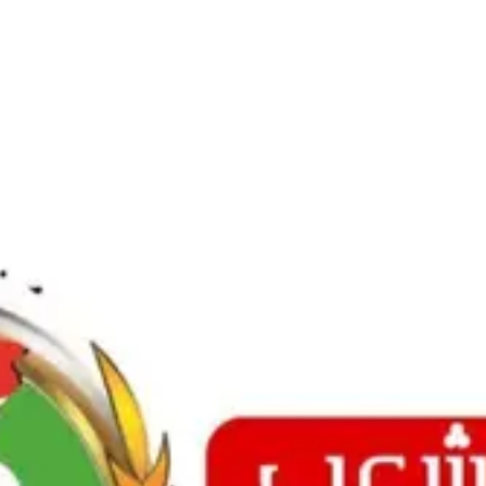
Ski
t
conten