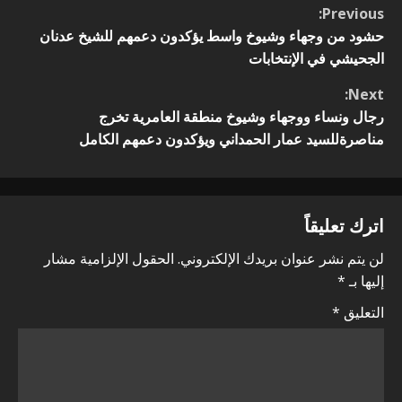
C
Previous:
o
حشود من وجهاء وشيوخ واسط يؤكدون دعمهم للشيخ عدنان
الجحيشي في الإنتخابات
n
Next:
t
رجال ونساء ووجهاء وشيوخ منطقة العامرية تخرج
مناصرةللسيد عمار الحمداني ويؤكدون دعمهم الكامل
i
n
اترك تعليقاً
u
لن يتم نشر عنوان بريدك الإلكتروني.
الحقول الإلزامية مشار
e
إليها بـ
*
R
التعليق
*
e
a