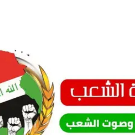
Ski
t
conten