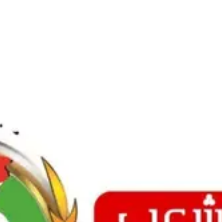
Ski
t
conten