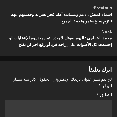
n
C
Previous:
a
o
اسماء كمبش : دعم ومساندة أهلنا فخر نعتز به وخدمتهم عهد
v
نلتزم به ونستمر بخدمة الجميع
n
i
Next:
t
محمد الخفاجي : اليوم صوتك لا يقدر بثمن بعد يوم الإنتخابات لو
g
إجتمعت كل الأصوات على إزاحة فرد أو رفع آخر لن تفلح
i
a
n
t
اترك تعليقاً
u
i
لن يتم نشر عنوان بريدك الإلكتروني.
الحقول الإلزامية مشار
e
o
إليها بـ
*
R
التعليق
*
n
e
a