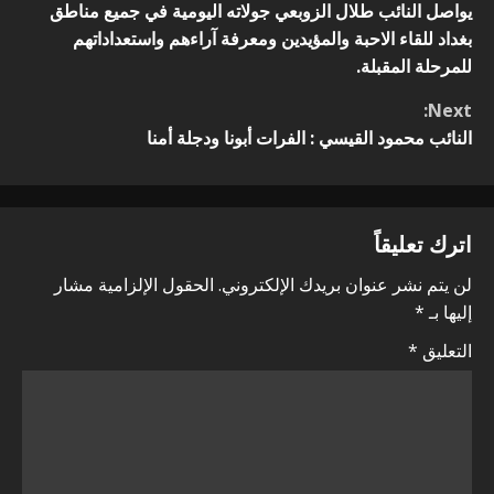
o
يواصل النائب طلال الزوبعي جولاته اليومية في جميع مناطق
بغداد للقاء الاحبة والمؤيدين ومعرفة آراءهم واستعداداتهم
n
للمرحلة المقبلة.
t
Next:
النائب محمود القيسي : الفرات أبونا ودجلة أمنا
i
n
اترك تعليقاً
u
لن يتم نشر عنوان بريدك الإلكتروني.
الحقول الإلزامية مشار
e
إليها بـ
*
R
التعليق
*
e
a
d