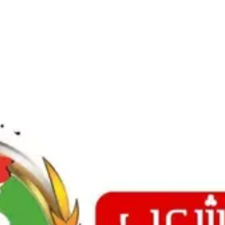
Ski
t
conten